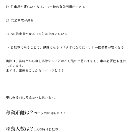
1）駐車場が要らなくなる。→土地の有効活用ができる
2）交通事故が減る
3）co2排出量が減る→空気がきれいになる
4）自転車に乗ることで、健康になる（メタボになりにくい）→医療費が安くなる
実際は、宮崎市から車を排除することは不可能だと思いますし、車の必要性も理解
しています。
まずは、出来ることからコツコツと！！
車に乗る前に考えたいと思います。
移動距離は？
2km以内は自転車！！
移動人数は？
1人の時は自転車！！