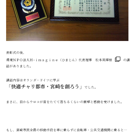
表彰式の後、
環境ＮＰＯ法人Ｈ−ｉｍａｇｉｎｅ（ひまじん）代表理事 松本英輝様
の講
話がありました。
講話内容はオランダ・ドイツに学ぶ
「快適チャリ都市・宮崎を創ろう」
でした。
まさに、目からウロコが音をたてて落ちるくらいの衝撃と感動を受けました。
もし、宮崎市民全員の移動手段を車に乗らずに自転車・公共交通機関に乗ると…