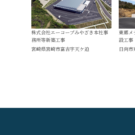
株式会社エーコープみやざき本社事
東郷メ
務所等新築工事
設工事
宮崎県宮崎市富吉字天ケ迫
日向市