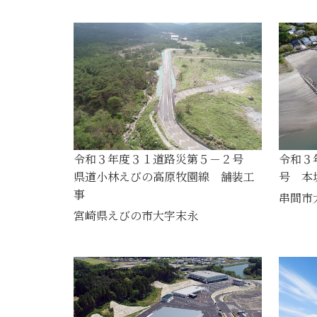
令和３年度３１道路災第５－２号
令和３
県道小林えびの高原牧園線 舗装工
号 本
事
串間市
宮崎県えびの市大字末永