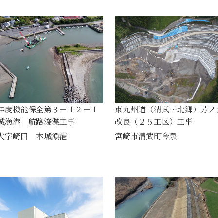
年度機能保全第８－１２－１
東九州道（清武～北郷）芳ノ
城漁港 航路浚渫工事
改良（２５工区）工事
大字崎田 本城漁港
宮崎市清武町今泉