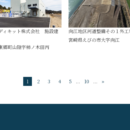
ディキット株式会社 施設建
向江地区河道整備その１外工
宮崎県えびの市大字向江
東郷町山陰字柿ノ木田丙
1
2
3
4
5
...
10
...
»