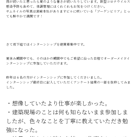
雨が続いたと思ったら夏のような暑さが続いたりしています。新型コロナウイルス
感染予防も含めて、体調管理にはくれぐれもお気をつけください。
サムネイルの写真は宮崎本社がありますビルに咲いている「ブーゲンビリア」とっ
ても鮮やかで満開です！
さて坂下組ではインターンシップを絶賛募集中です。
夏休み期間中でも、そのほかの期間中でもご希望に沿った日程でオーダーメイドイ
ンターンシップに参加していただけます。
昨年は６名の方がインターンシップに参加してくださいました。
インターンシップ最終日に記入していただくアンケート結果の一部を抜粋してみま
した。
・想像していたより仕事が楽しかった。
・建築現場のことは何も知らないまま参加しま
したが、色々なことを丁寧に教えていただき勉
強になった。