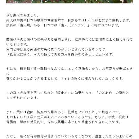
少し調べてみました。
南天は中国や日本が原産の常緑低木で、自然界では1～3ｍほどにまで成長します。
漢名の「南天燗」から、日本では「南天（ナンテン）」と呼ばれています。
魔除けや火災除けの効果がある植物とされ、江戸時代には玄関先によく植えられて
いたそうです。
鬼門と呼ばれる南西の方角に置くのがよいとされているそうです。
（私も家に帰り、南天の植えてある方角を確かめてみようと思います）
他にも、難を転ずる→難転→なんてん、という意味合いから、お年寄りが転ぶとき
に
寄りかかることができる木として、トイレの近くに植えられていたようです。
この真っ赤な実を煎じて飲むと「咳止め」に効果があり、「のどあめ」の原料と
して使われています。
また、葉には殺菌・防腐の作用があり、乾燥させてお茶として飲むことで、
ものもらいや血尿に効果があるといわれているそうです。さらに、樹皮・根皮は
胃腸病・眼病に効果的で、昔から薬用の木として重宝されてきたそうです。
ただし、葉には有毒成分が含まれていているそうなので、注意したほうがよいとの