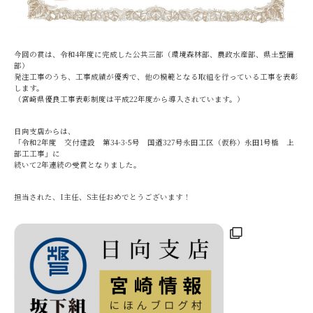
今回の賞は、令和4年度に完成した公共三部（環境森林部、農政水産部、県土整備
部）
発注工事のうち、工事成績が優秀で、他の模範となる取組を行っている工事を表彰
します。
（宮崎県優良工事表彰制度は平成22年度から導入されています。）
日向支店からは、
「令和2年度 交付建設 第34-3-5号 国道327号永田工区（仮称）永田1号橋 上
部工工事」に
続いて2年連続の受賞となりました。
担当された、I主任、S主任おめでとうございます！