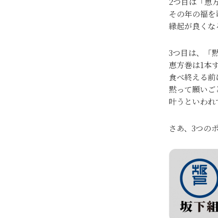
2つ目は「恵
その年の福を
縁起が良くな
3つ目は、「
恵方巻は1本
食べ終える前
黙って願いご
叶うといわれ
さあ、3つの