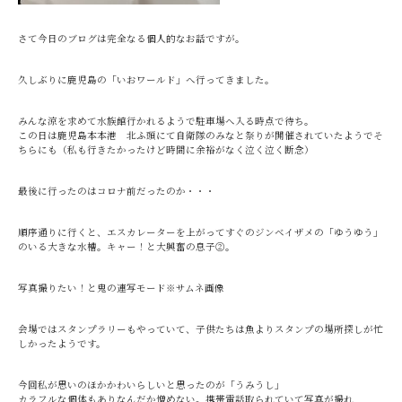
さて今日のブログは完全なる個人的なお話ですが。
久しぶりに鹿児島の「いおワールド」へ行ってきました。
みんな涼を求めて水族館行かれるようで駐車場へ入る時点で待ち。
この日は鹿児島本本港 北ふ頭にて自衛隊のみなと祭りが開催されていたようでそ
ちらにも（私も行きたかったけど時間に余裕がなく泣く泣く断念）
最後に行ったのはコロナ前だったのか・・・
順序通りに行くと、エスカレーターを上がってすぐのジンベイザメの「ゆうゆう」
のいる大きな水槽。キャー！と大興奮の息子②。
写真撮りたい！と鬼の連写モード※サムネ画像
会場ではスタンプラリーもやっていて、子供たちは魚よりスタンプの場所探しが忙
しかったようです。
今回私が思いのほかかわいらしいと思ったのが「うみうし」
カラフルな個体もありなんだか憎めない。携帯電話取られていて写真が撮れ