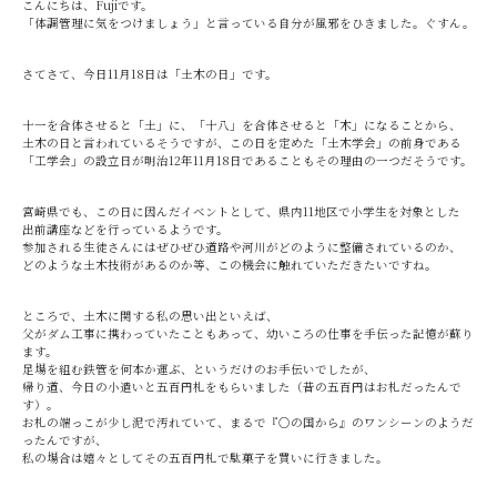
こんにちは、Fujiです。
「体調管理に気をつけましょう」と言っている自分が風邪をひきました。ぐすん。
さてさて、今日11月18日は「土木の日」です。
十一を合体させると「土」に、「十八」を合体させると「木」になることから、
土木の日と言われているそうですが、この日を定めた「土木学会」の前身である
「工学会」の設立日が明治12年11月18日であることもその理由の一つだそうです。
宮崎県でも、この日に因んだイベントとして、県内11地区で小学生を対象とした
出前講座などを行っているようです。
参加される生徒さんにはぜひぜひ道路や河川がどのように整備されているのか、
どのような土木技術があるのか等、この機会に触れていただきたいですね。
ところで、土木に関する私の思い出といえば、
父がダム工事に携わっていたこともあって、幼いころの仕事を手伝った記憶が蘇り
ます。
足場を組む鉄管を何本か運ぶ、というだけのお手伝いでしたが、
帰り道、今日の小遣いと五百円札をもらいました（昔の五百円はお札だったんで
す）。
お札の端っこが少し泥で汚れていて、まるで『○の国から』のワンシーンのようだ
ったんですが、
私の場合は嬉々としてその五百円札で駄菓子を買いに行きました。