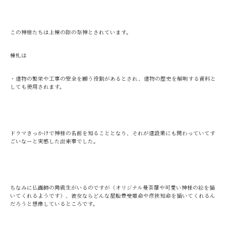
この神様たちは上棟の際の祭神とされています。
棟札は
・建物の繁栄や工事の安全を願う役割があるとされ、建物の歴史を解明する資料と
しても使用されます。
ドラマきっかけで神様の名前を知ることとなり、それが建設業にも関わっていてす
ごいなーと実感した出来事でした。
ちなみに仏画師の同級生がいるのですが（オリジナル曼荼羅や可愛い神様の絵を描
いてくれるようです）、彼女ならどんな屋船豊受姫命や彦狭知命を描いてくれるん
だろうと想像しているところです。