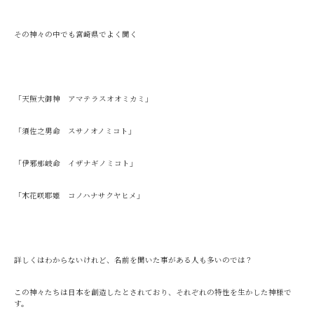
その神々の中でも宮崎県でよく聞く
「天照大御神 アマテラスオオミカミ」
「須佐之男命 スサノオノミコト」
「伊邪那岐命 イザナギノミコト」
「木花咲耶姫 コノハナサクヤヒメ」
詳しくはわからないけれど、名前を聞いた事がある人も多いのでは？
この神々たちは日本を創造したとされており、それぞれの特性を生かした神様で
す。