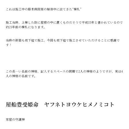
これは施工中の藤木病院様の解体中に出てきた“棟札”
施工当時、上棟した際に屋根の中に置くものだそうで平成15年と書かれているので
約21年前の棟札になります。
当時の新築も坂下組で施工、今回も坂下組で施工させていただけることに感謝で
す！
この長―い名前の神様、記入するスペースの問題で2人の神様のようですが、実は4
人の神様の名前です。
屋船豊受姫命 ヤフネトヨウケヒメノミコト
家屋の守護神