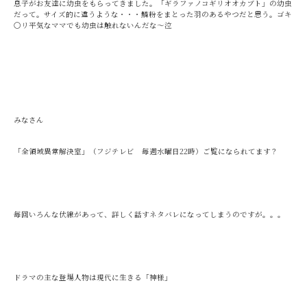
息子がお友達に幼虫をもらってきました。「ギラファノコギリオオカブト」の幼虫
だって。サイズ的に違うような・・・鱗粉をまとった羽のあるやつだと思う。ゴキ
〇リ平気なママでも幼虫は触れないんだな～泣
みなさん
「全領域異常解決室」（フジテレビ 毎週水曜日22時）ご覧になられてます？
毎回いろんな伏線があって、詳しく話すネタバレになってしまうのですが。。。
ドラマの主な登場人物は現代に生きる「神様」