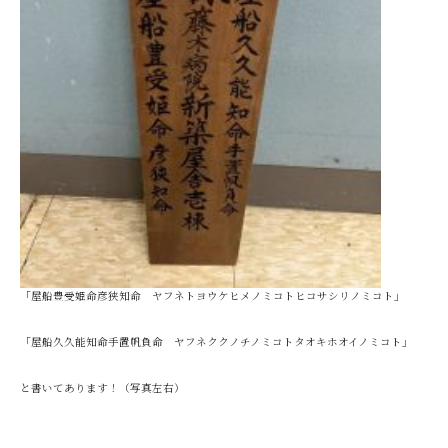
「屋船豊受姫命彦狭知命 ヤフネトヨウケヒメノミコトヒコサシリノミコト」
「屋船久久能知命手置帆負命 ヤフネククノチノミコトタオキホオイノミコト」
と書いてあります！（写真左右）