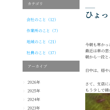
カテゴリ
ひょっ
会社のこと（12）
作業所のこと（7）
地域のこと（21）
今朝も寒かっ
最近は車の窓
社員のこと（37）
朝から一段と
アーカイブ
日中は、穏や
2026年
さて、支店に
もう少しで綿
2025年
2024年
2023年