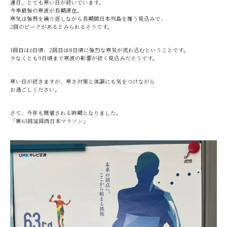
連日、とても寒い日が続いています。
今季最強の寒波が長期滞在。
寒気は強弱を繰り返しながら長期間日本列島を覆う見込みで、
2回のピークがあるとみられるそうです。
1回目は6日頃、2回目は8日頃に強烈な寒気が流れ込むということです。
少なくとも9日頃まで寒波の影響が続く見込みだそうです。
寒い日が続きますが、寒さ対策と体調にも気をつけながら
お過ごしください。
さて、今年も開催される時期となりました。
「第63回延岡西日本マラソン」