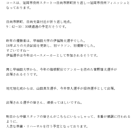
コースは、延岡市役所スタート→日向市原町折り返し→延岡市役所フィニッシュと
なっております。
日向市原町、日向支店付近が折り返し地点。
9：42～10：30頃通過の予定だそうです。
昨年の優勝者は、早稲田大学の伊福陽太選手でした。
18年ぶりの大会記録を更新し、初マラソン、初優勝でした。
すごいですね～
伊福選手は今年はペースメーカーとして参加されるそうです。
同じ早稲田大学から、今年の箱根駅伝でアンカーを務めた菅野雄太選手が
出場されるそうです。
地元旭化成からは、山田真生選手、今井崇人選手が招待選手として出場。
出場される選手の皆さん、頑張ってほしいですね。
明日から中継スタッフの皆さんがこちらにいらっしゃって、本番が順調に行われる
ように、
入念な準備・リハーサルを行う予定となっております。