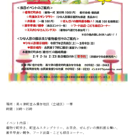
場所：美々津町並み保存地区（立縫区）一帯
時間：10時～15時
イベント内容：
着物で町歩き、町並みスタンプラリー、お茶会、ぜんざいの無料振る舞い、
激辛早食い競争、フード出店・こども縁日コーナー、