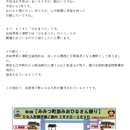
今日はお天気はいまいちですが、暖かいですね～
今日から3月です。
なにかと慌ただしい月ですが、心や時間に余裕を持って
行動したいですね。
さて、もうすぐ「ひなまつり」です。
日向市美々津町では「ひなまつり」のイベントが
開催されているのでご紹介したいと思います。
その前に・・・
日向市美々津町立縫地区は、古くから関西と交易拠点となる港町として栄えまし
た。
現在も江戸時代から明治時代に建てられた街並みが残り、国の伝統的建造物群保存
地区に
指定されているそうです。
この地区で、古民家17軒にひな人形が展示されているそうです。