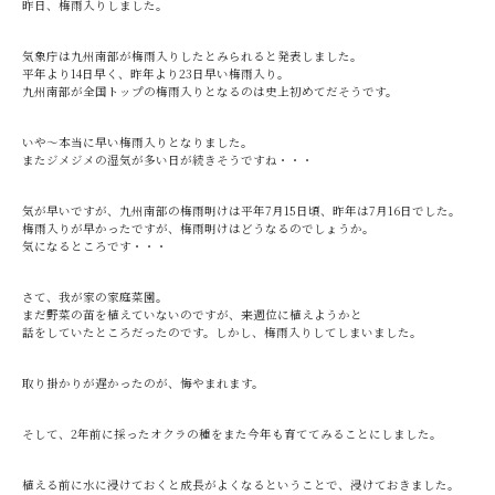
昨日、梅雨入りしました。
気象庁は九州南部が梅雨入りしたとみられると発表しました。
平年より14日早く、昨年より23日早い梅雨入り。
九州南部が全国トップの梅雨入りとなるのは史上初めてだそうです。
いや～本当に早い梅雨入りとなりました。
またジメジメの湿気が多い日が続きそうですね・・・
気が早いですが、九州南部の梅雨明けは平年7月15日頃、昨年は7月16日でした。
梅雨入りが早かったですが、梅雨明けはどうなるのでしょうか。
気になるところです・・・
さて、我が家の家庭菜園。
まだ野菜の苗を植えていないのですが、来週位に植えようかと
話をしていたところだったのです。しかし、梅雨入りしてしまいました。
取り掛かりが遅かったのが、悔やまれます。
そして、2年前に採ったオクラの種をまた今年も育ててみることにしました。
植える前に水に浸けておくと成長がよくなるということで、浸けておきました。