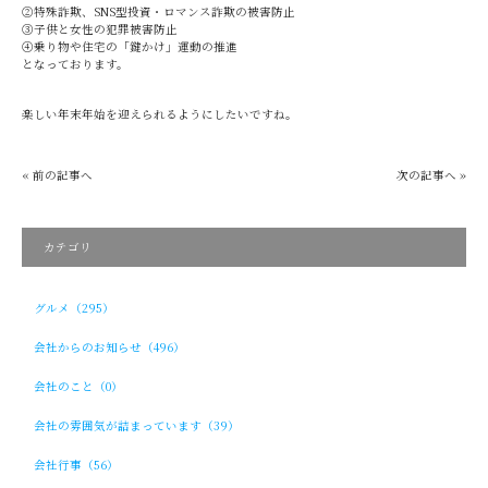
➁特殊詐欺、SNS型投資・ロマンス詐欺の被害防止
➂子供と女性の犯罪被害防止
➃乗り物や住宅の「鍵かけ」運動の推進
となっております。
楽しい年末年始を迎えられるようにしたいですね。
« 前の記事へ
次の記事へ »
カテゴリ
グルメ（295）
会社からのお知らせ（496）
会社のこと（0）
会社の雰囲気が詰まっています（39）
会社行事（56）