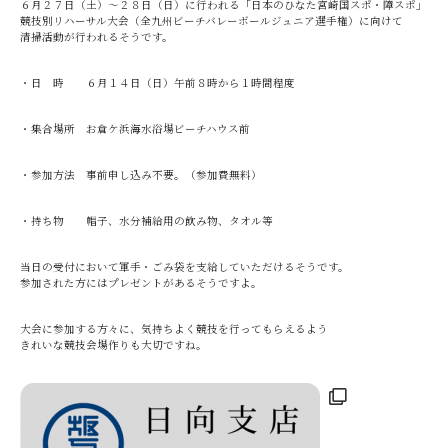
６月２７日（土）～２８日（日）に行われる「日本のひなた宮崎国スポ・障スポ」
競技別リハーサル大会（全九州ビーチバレーボールジュニア選手権）に向けて
清掃活動が行われるそうです。
・日 時 ６月１４日（日）午前８時から１時間程度
・集合場所 お倉ケ浜海水浴場ビーチハウス前
・参加方法 事前申し込み不要。（参加費無料）
・持ち物 帽子、水分補給用の飲み物、タオル等
当日の受付において軍手・ごみ袋を支給していただけるそうです。
参加された方にはプレゼントがあるそうですよ。
大会に参加する方々に、気持ちよく競技を行ってもらえるよう
きれいな競技会場作りも大切ですね。