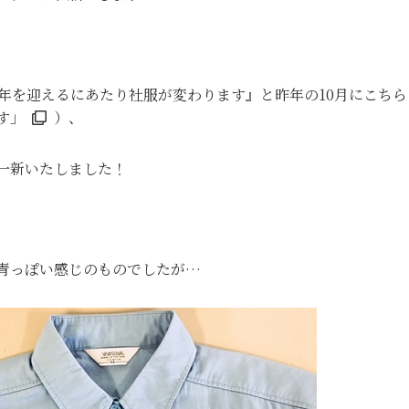
周年を迎えるにあたり社服が変わります』と昨年の10月にこち
す」
）、
一新いたしました！
青っぽい感じのものでしたが…