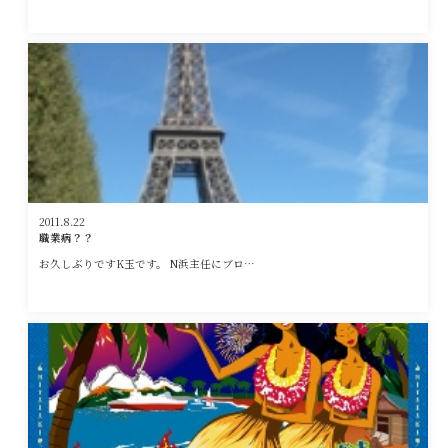
2011.8.22
職業病？？
お久しぶりですK玉です。 N浜主任にブロ…