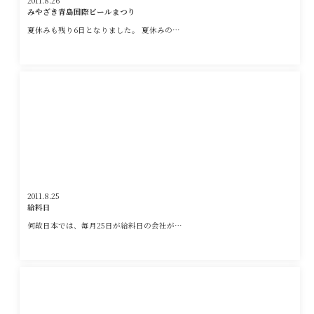
2011.8.26
みやざき青島国際ビールまつり
夏休みも残り6日となりました。 夏休みの…
2011.8.25
給料日
何故日本では、毎月25日が給料日の会社が…