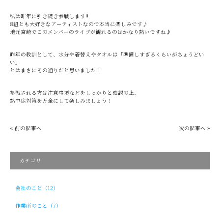
私は昨年に引き続き参戦します!!
8組とも大好きなアーティストなので本当に楽しみです♪
地元宮崎でこのメンバーのライブが観れるのはかなり熱いですね♪
昨年の教訓として、水分や着替えやタオルは「準備しすぎるくらいがちょうどい
い」
とはまさにその通りだと思いました！
参戦される方は注意事項などをしっかりと確認の上、
熱中症対策を万全にして楽しみましょう！
« 前の記事へ
次の記事へ »
カテゴリ
会社のこと（12）
作業所のこと（7）