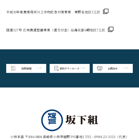
平成30年度農業用河川工作物応急対策事業 粟野名地区3工区
国道327号 広域農道整備事業（道交付金）沿海北部6期地区7工区
採用情報
資料ダウンロード
お問合せ
小林本店 〒886-0004 宮崎県小林市細野391番地1 TEL :
0984-23-3333（代表）