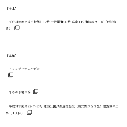
【土木】
・
平成31年度交建広域第1-1-2号 一般国道447号 真幸工区 道路改良工事（付替水
路）
【建築】
・
アミュプラザみやざき
・
きらめき駐車場
・
平成31年度第92-ア-13号 運動公園津波避難施設（硬式野球場３塁）建設主体工
事（１工区）