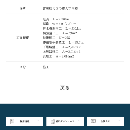
場所
宮崎県えびの市大字内竪
延長 Ｌ＝260.0ｍ
幅員 ｗ＝6.0（7.5）ｍ
排水構造物工 Ｌ＝510.1ｍ
補強盛土工 Ａ＝79ｍ2
工事概要
踏掛版工 Ｎ＝2基
伸縮継手装置工 Ｌ＝18.7ｍ
下層路盤工 Ａ＝2,207ｍ2
上層路盤工 Ａ＝2,016ｍ2
表層工 Ａ＝2,016ｍ2
区分
施工
戻る
採用情報
資料ダウンロード
お問合せ