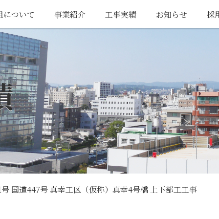
組について
事業紹介
工事実績
お知らせ
採
績
-1号 国道447号 真幸工区（仮称）真幸4号橋 上下部工工事