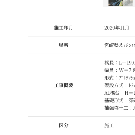
施工年月
2020年11月
場所
宮崎県えびの
橋長：L＝19.
幅員：W＝7.8
形式：ﾌﾟﾚﾃﾝ
工事概要
架設方式：ﾄﾗ
A1橋台：H＝1
基礎形式：深礎
補強盛土工：A
区分
施工