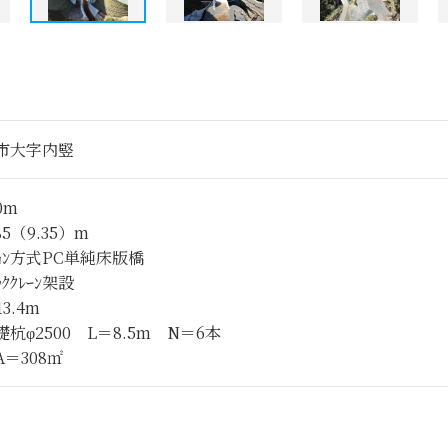
市大字内竪
0m
5（9.35）m
ｼｮﾝ方式PC単純床版橋
ｯｸｸﾚｰﾝ架設
3.4m
杭φ2500 L＝8.5m N＝6本
＝308㎡