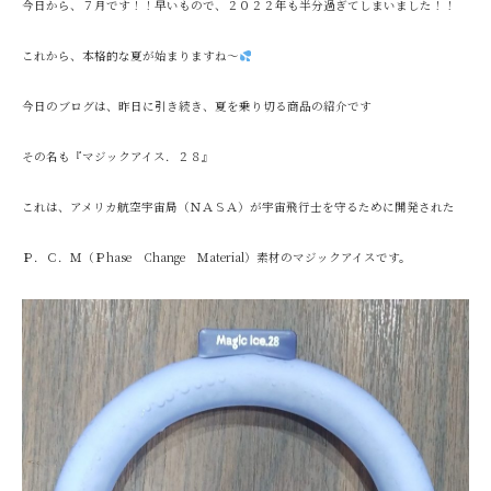
今日から、７月です！！早いもので、２０２２年も半分過ぎてしまいました！！
これから、本格的な夏が始まりますね～
今日のブログは、昨日に引き続き、夏を乗り切る商品の紹介です
その名も『マジックアイス．２８』
これは、アメリカ航空宇宙局（ＮＡＳＡ）が宇宙飛行士を守るために開発された
Ｐ．Ｃ．Ｍ（Ｐhase Change Ｍaterial）素材のマジックアイスです。