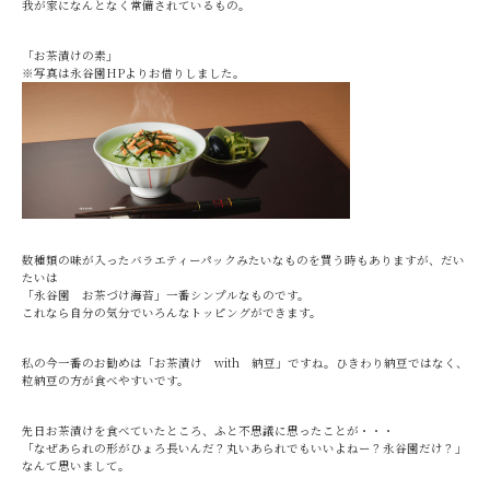
我が家になんとなく常備されているもの。
「お茶漬けの素」
※写真は永谷園HPよりお借りしました。
数種類の味が入ったバラエティーパックみたいなものを買う時もありますが、だい
たいは
「永谷園 お茶づけ海苔」一番シンプルなものです。
これなら自分の気分でいろんなトッピングができます。
私の今一番のお勧めは「お茶漬け with 納豆」ですね。ひきわり納豆ではなく、
粒納豆の方が食べやすいです。
先日お茶漬けを食べていたところ、ふと不思議に思ったことが・・・
「なぜあられの形がひょろ長いんだ？丸いあられでもいいよねー？永谷園だけ？」
なんて思いまして。