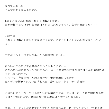
調べてみました！
そこでわかったことが2つ。
1.ひょろ長いあられは「お茶づけ海苔」だけ。
ほかの梅干茶づけや鮭茶づけは丸いあられだそうです。気づかなかった・・・
2.理由は・・・
「お茶づけ海苔」がシンプル過ぎるので、アクセントとしてあられを長くしてい
る！
手元に「へぇ」ボタンがあったら10回押しました。
細かいところにまで企業のこだわりがありますねー。
ちなみに私はあのひょろ長いあられ、カリカリ食感が好きなのでほとんど最初に食
べてしまう派です。
もう一つ、今まで食べたお茶漬けで一番の衝撃だったのが
カルディで販売されていた「もへじ 冷やしシークヮーサー茶漬け」
その名の通り「水」で作る冷たいお茶漬けですが、すっぱーい！！けど癖になる酸
っぱさ+冷たいので、食欲がない夏の朝によく食べていました。
今回、ターゲットにさせていただいた永谷園さんのHP、アレンジレシピやお茶漬