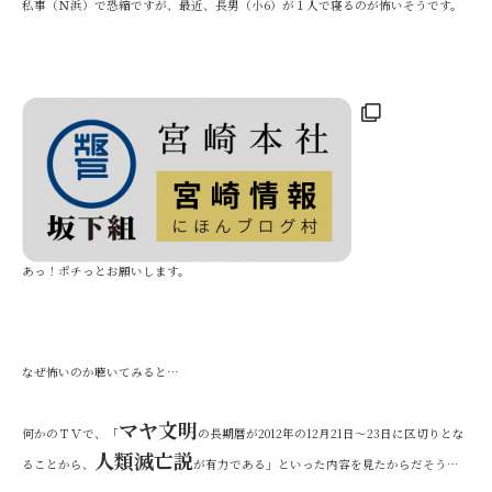
私事（Ｎ浜）で恐縮ですが、最近、長男（小6）が１人で寝るのが怖いそうです。
あっ！ポチっとお願いします。
なぜ怖いのか聴いてみると…
マヤ文明
何かのＴＶで、「
の長期暦が2012年の12月21日〜23日に区切りとな
人類滅亡説
ることから、
が有力である」といった内容を見たからだそう…