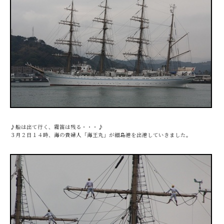
♪船は出て行く、霧笛は残る・・・♪
３月２日１４時、海の貴婦人「海王丸」が細島港を出港していきました。