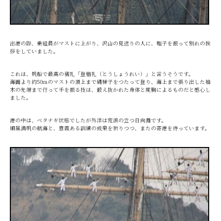
出港の際、乗組員がマストに上がり、沢山の見送りの人に、帽子を振って別れの挨
拶をしていました。
これは、帆船で最高の儀礼「登檣礼（とうしょうれい）」と言うそうです。
海面より約50ｍのマストの頂上まで縄梯子をつたって登り、海上まで張り出した袖
木の先端まで行って手を振る技は、鍛え抜かれた身体と度胸によるものだと感心し
ました。
港の中は、ベタナギ状態でしたが外洋は荒浪の立つ日向灘です。
順風満帆の航海と、意義ある訓練の成果を祈りつつ、またの寄港を待っています。