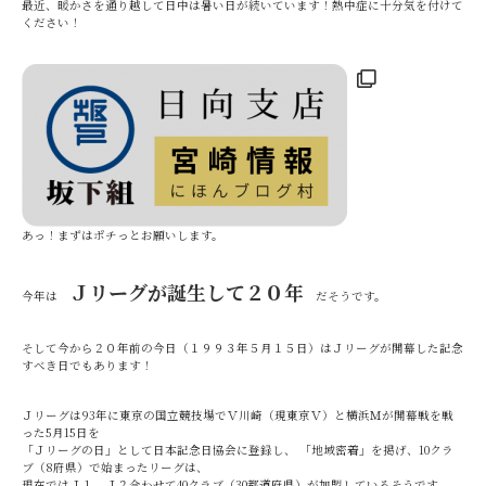
最近、暖かさを通り越して日中は暑い日が続いています！熱中症に十分気を付けて
ください！
あっ！まずはポチっとお願いします。
Ｊリーグが誕生して２０年
今年は
だそうです。
そして今から２０年前の今日（１９９３年５月１５日）はＪリーグが開幕した記念
すべき日でもあります！
Ｊリーグは93年に東京の国立競技場でＶ川崎（現東京Ｖ）と横浜Ｍが開幕戦を戦
った5月15日を
「Ｊリーグの日」として日本記念日協会に登録し、 「地域密着」を掲げ、10クラ
ブ（8府県）で始まったリーグは、
現在ではＪ１、Ｊ２合わせて40クラブ（30都道府県）が加盟しているそうです。