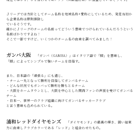
Ｊリーグでは方針としてチーム名称を地域名称+愛称にしているため、発足当初か
ら企業名称は原則排除し
ているそうです。
確かにＪリーグのチームの名前ってどういう意味でつけられているんだろうという
名前ばかりですよね！
そこで一部ですけど、いくつかのチーム名の由来を調べてみました！
ガンバ大阪
「ガンバ（GAMBA）」はイタリア語で「脚」を意味し、
「脚」によってシンプルで強いチームを目指す。
また、日本語の「頑張る」にも通じ、
・チーム一丸となって勝利を目指してガンバるチーム
・どんな状況でもガンバって勝利を勝ちとるチーム
・大阪をホームタウンとし、大阪を中心とした関西ファンの声援を受けてガンバる
チーム
・日本一、世界一のクラブ組織に向けてガンバるサッカークラブ
と言う意味も込められている。
浦和レッドダイヤモンズ
「ダイヤモンド」の最高の輝き、固い結束
力に由来しクラブカラーである「レッド」と組合わせたもの。