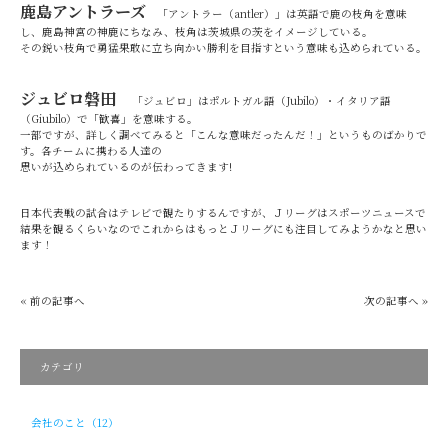
鹿島アントラーズ
「アントラー（antler）」は英語で鹿の枝角を意味
し、鹿島神宮の神鹿にちなみ、枝角は茨城県の茨をイメージしている。
その鋭い枝角で勇猛果敢に立ち向かい勝利を目指すという意味も込められている。
ジュビロ磐田
「ジュビロ」はポルトガル語（Jubilo）・イタリア語
（Giubilo）で「歓喜」を意味する。
一部ですが、詳しく調べてみると「こんな意味だったんだ！」というものばかりで
す。各チームに携わる人達の
思いが込められているのが伝わってきます!
日本代表戦の試合はテレビで観たりするんですが、Ｊリーグはスポーツニュースで
結果を観るくらいなのでこれからはもっとＪリーグにも注目してみようかなと思い
ます！
« 前の記事へ
次の記事へ »
カテゴリ
会社のこと（12）