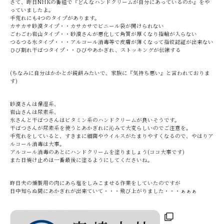
さて、昨日NHKの番組で『どんなハンドクリームが自分にあっているのか』をや
っていましたよ。
手荒れにも4つのタイプがあります。
カサカサ砂漠タイプ・・カサカサでビニール袋が開けられない
ごわごわ岩山タイプ・・砂漠さんが悪化して角質が厚くなり指輪が入らない
つるつる氷タイプ・・・アルコール消毒等で皮膚が薄くなって指紋認証が出来ない
ひび割れ干ばつタイプ・・ひびやあかぎれ、ストッキングが伝線する
(ちなみに自分はかかとが鏡餅みたいで、家族に『気持ち悪い』と言われておりま
す)
砂漠さんは保湿系、
岩山さんは尿素系、
氷さんと干ばつさんはビタミン系のハンドクリームが良いそうです。
干ばつさんが尿素系を使うとあかぎれに沁みて大変らしいのでご注意を。
手荒れをしていると、すきまに細菌やウイルスがたまりやすくなるので、やはりア
ルコール消毒は大事。
アルコール消毒のあとにハンドクリームを塗りましょう(ココ大事です)
また日焼け止めは一番最後に塗るようにしてくださいね。
昨日夫の燻製用の肉にあら塩をしみこませる作業をしていたのですが
日中知らぬ間にあかぎれが出来ていて・・・飛び上がりました・・・ぁぁぁ