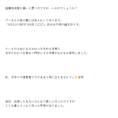
結構完成度が高いと思うのですが、いかがでしょうか？
プーさんの足の裏には名入れしてあります。
「HELLO NEW BABY 〇〇〇」日付は子供の誕生日です。
ケーキの土台になるおむつを丸める作業と
丸めたおむつを束ねて円形にする作業がなかなか苦労しました。
私、手作りの提案者ですがあまり役に立ちませんでした
笑
後日、出産した友人にみんなで渡しに行ったのですが
とても喜んでくれて作った甲斐がありました。