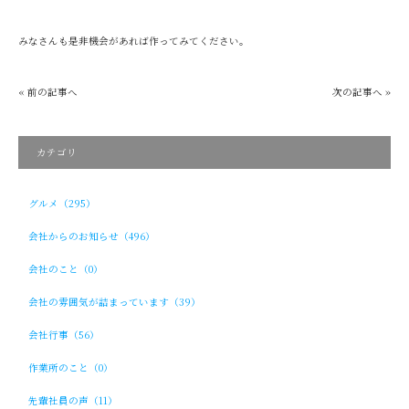
みなさんも是非機会があれば作ってみてください。
« 前の記事へ
次の記事へ »
カテゴリ
グルメ（295）
会社からのお知らせ（496）
会社のこと（0）
会社の雰囲気が詰まっています（39）
会社行事（56）
作業所のこと（0）
先輩社員の声（11）