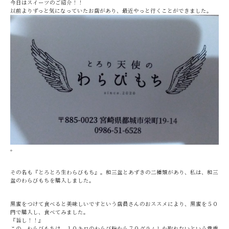
今日はスイーツのご紹介！！
以前よりずっと気になっていたお店があり、最近やっと行くことができました。
。
その名も『とろとろ生わらびもち』。和三盆とあずきの二種類があり、私は、和三
盆のわらびもちを購入しました。
黒蜜をつけて食べると美味しいですという店員さんのおススメにより、黒蜜を５０
円で購入し、食べてみました。
『旨し！！』
この、わらびもちは、１０キロのわらび粉から７０グラムしか取れないという貴重