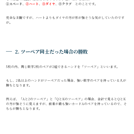
①スペード
、
②ハート
、
③ダイヤ
、
④クラブ
とのことです。
完全な主観ですが、ハートよりもダイヤの方が形が強そうな気がしていたのです
が。
2. ツーペア同士だった場合の勝敗
5枚の内、同じ数字2枚のペアが2組できるハンドを「ツーペア」といいます。
もし、2名以上のハンドがツーペアだった場合、強い数字のペアを持っている人が
勝ちとなります。
例えば、「Aと2のツーペア」と「QとKのツーペア」の場合、合計で見るとQとK
の方が強そうに見えますが、前者が最も強いカードAのペアを持っているので、そ
ちらが勝ちとなります。