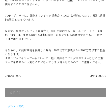
最上位のワールドワイドオリンピックパートナー （通称：TOPスポンサー）しか
使用することができません。
TOPスポンサーは、国際オリンピック委員会（IOC）と契約しており、 原則1業種
1社限定となっています。
なので、東京オリンピック委員会（JOC）と契約する ゴールドパートナー (通
称：Tier1)は、東京五輪の「組市松模様」のエンブレムは使用できても、五輪マー
クは使用できません。
ちなみに、知的財産権を侵害した場合、10年以下の懲役または1000万円以下の罰金
となります。
オリンピックイヤーだからといって、軽い気持ちでブログやポスターなどに 五輪
マークを載せると大変なことになってしまう場合もあるので、ご注意ください。
« 前の記事へ
次の記事へ »
カテゴリ
グルメ（295）