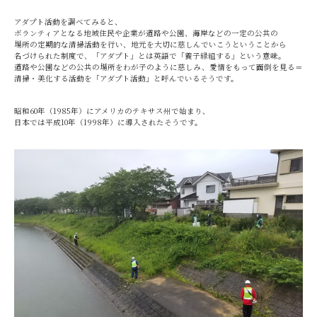
アダプト活動を調べてみると、
ボランティアとなる地域住民や企業が道路や公園、海岸などの一定の公共の
場所の定期的な清掃活動を行い、地元を大切に慈しんでいこうということから
名づけられた制度で、「アダプト」とは英語で「養子縁組する」という意味。
道路や公園などの公共の場所をわが子のように慈しみ、愛情をもって面倒を見る＝
清掃・美化する活動を「アダプト活動」と呼んでいるそうです。
昭和60年（1985年）にアメリカのテキサス州で始まり、
日本では平成10年（1998年）に導入されたそうです。