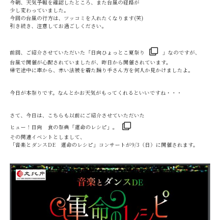
今朝、天気予報を確認したところ、また台風の経路が
少し変わっていました。
今回の台風の行方は、ツッコミを入れたくなります(笑)
引き続き、注意してお過ごしください。
前回、ご紹介させていただいた「
日向ひょっとこ夏祭り
」なのですが、
台風で開催が心配されていましたが、昨日から開催されています。
帰宅途中に車から、赤い法被を着た踊り手さん方を何人か見かけましたよ。
今日が本祭りです。なんとかお天気がもってくれるといいですね・・・
さて、今日は、こちらも以前にご紹介させていただいた
ヒュー！日向 食の祭典「運命のレシピ」。
その関連イベントとしまして、
「音楽とダンスDE 運命のレシピ」コンサートが9/3（日）に開催されます。