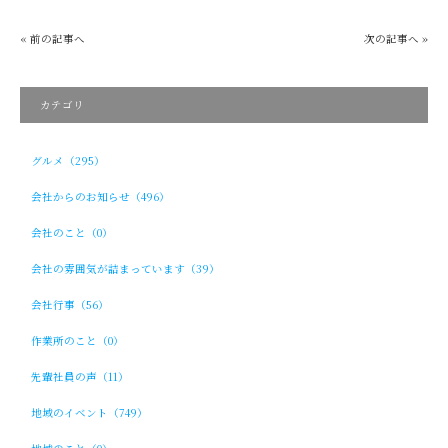
« 前の記事へ
次の記事へ »
カテゴリ
グルメ（295）
会社からのお知らせ（496）
会社のこと（0）
会社の雰囲気が詰まっています（39）
会社行事（56）
作業所のこと（0）
先輩社員の声（11）
地域のイベント（749）