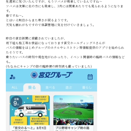
先週末に気づいたんですが、もうツバメが飛来しているんですね～
ツバメは次第に北の方にも飛来し、3月には関東あたりでも見られるようになりま
す。
春ですね～。
とはいえ明日からまた寒さが戻るようです。
天気も崩れがちですので体調管理に気を付けていきましょう。
昨日の宮日新聞に掲載されていましたが、
坂下組も施工等お世話になっております宮交ホールディングスさんが
バスの情報をはじめグループのホテルやレストラン等情報提供のアプリを始められ
たそうです。
乗りたいバスの時刻や現在地がわかったり、イベント開催時の臨時バスの情報など
も。
(ちなみにキャンプの際の臨時便の時刻表も載っていました)