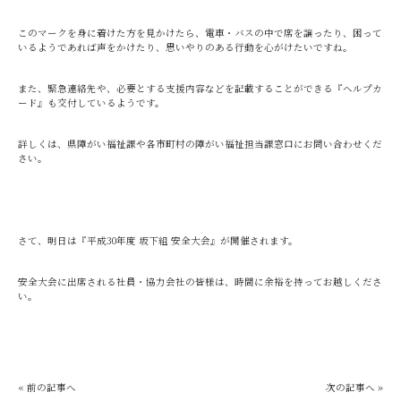
このマークを身に着けた方を見かけたら、電車・バスの中で席を譲ったり、困って
いるようであれば声をかけたり、思いやりのある行動を心がけたいですね。
また、緊急連絡先や、必要とする支援内容などを記載することができる『ヘルプカ
ード』も交付しているようです。
詳しくは、県障がい福祉課や各市町村の障がい福祉担当課窓口にお問い合わせくだ
さい。
さて、明日は『平成30年度 坂下組 安全大会』が開催されます。
安全大会に出席される社員・協力会社の皆様は、時間に余裕を持ってお越しくださ
い。
« 前の記事へ
次の記事へ »