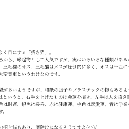
よく目にする「招き猫」。
ろから、縁起物として人気ですが、実はいろいろな種類がある
、三毛猫のオス。三毛猫はメスが圧倒的に多く、オスは千匹に
大変貴重というわけなのです。
製が多いようですが、和紙の張子やプラスチックの物もあるよ
はというと、右手を上げたものは金運を招き、左手は人を招き
色は財運、銀色は長寿、赤は健康運、桃色は恋愛運、青は学業
す。
の招き猫もあり、魔除けになるそうですよ(^^)/