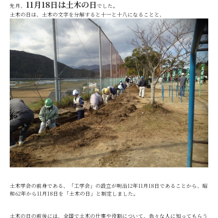
11月18日は土木の日
先月、
でした。
土木の日は、土木の文字を分解すると十一と十八になることと、
土木学会の前身である、「工学会」の設立が明治12年11月18日であることから、昭
和62年から11月18日を「土木の日」と制定しました。
土木の日の前後には、全国で土木の仕事や役割について、色々な人に知ってもらう