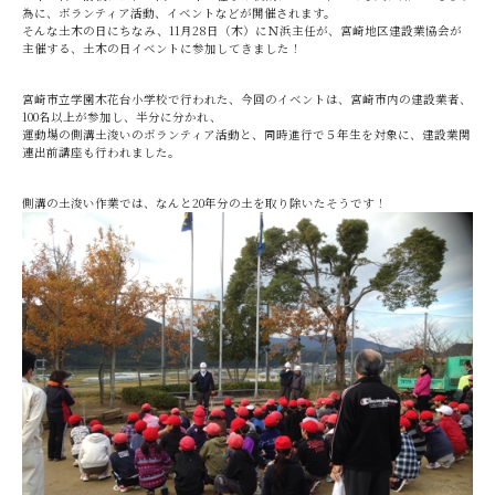
為に、ボランティア活動、イベントなどが開催されます。
そんな土木の日にちなみ、11月28日（木）にＮ浜主任が、宮崎地区建設業協会が
主催する、土木の日イベントに参加してきました！
宮崎市立学園木花台小学校で行われた、今回のイベントは、宮崎市内の建設業者、
100名以上が参加し、半分に分かれ、
運動場の側溝土浚いのボランティア活動と、同時進行で５年生を対象に、建設業関
連出前講座も行われました。
側溝の土浚い作業では、なんと20年分の土を取り除いたそうです！