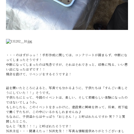
・・・のはずがっっ！！手形作成に関しては、コンクリートが固まらず、中断にな
ってしまったそうです！
中断になってしまったのは残念ですが、それはそれできっと、印象に残る、いい思
い出になったはずです！！
機会を設けて、リベンジをするそうですよ！
話を聞いたところによると、写真でも分かるように、子供たちは「すんごい楽しそ
うにしていた！！」そうです。
子供たちにとって、今回のイベントは、楽しい、そして素晴らしい体験になったの
ではないでしょうか。
もしかしたら、このイベントをきっかけに、建設業に興味を持って、将来、坂下組
で働く子たちが、この中にいるかもしれませんね♪
ちなみに、子供達からはやっぱり「おじさん！」と呼ばれたんですか 笑？？と質
問したところ、
なんと「先生！！！」と呼ばれたそうです！
Ｎ浜主任・・・間違えたっ！Ｎ浜先生！！写真＆情報提供ありがとうございまし