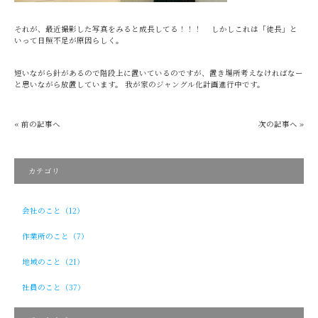
それが、最近撮影した写真をみると成長してる！！！ しかしこれは「徒長」と
いって日照不足が原因らしく。
短いながら針があるので階段上に置いているのですが、置き場所考えなければなー
と思いながら放置しています。 我が家のジャングル化計画進行中です。
« 前の記事へ
次の記事へ »
カテゴリ
会社のこと（12）
作業所のこと（7）
地域のこと（21）
社員のこと（37）