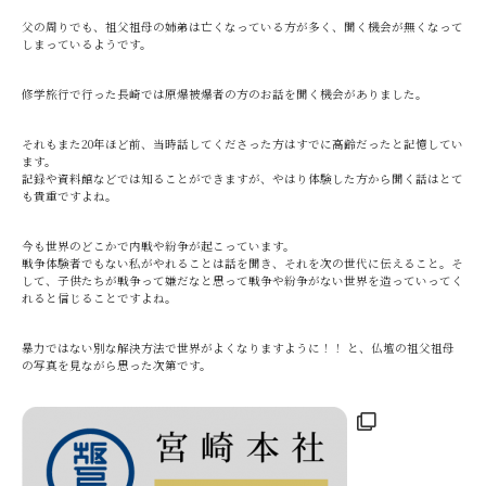
父の周りでも、祖父祖母の姉弟は亡くなっている方が多く、聞く機会が無くなって
しまっているようです。
修学旅行で行った長崎では原爆被爆者の方のお話を聞く機会がありました。
それもまた20年ほど前、当時話してくださった方はすでに高齢だったと記憶してい
ます。
記録や資料館などでは知ることができますが、やはり体験した方から聞く話はとて
も貴重ですよね。
今も世界のどこかで内戦や紛争が起こっています。
戦争体験者でもない私がやれることは話を聞き、それを次の世代に伝えること。そ
して、子供たちが戦争って嫌だなと思って戦争や紛争がない世界を造っていってく
れると信じることですよね。
暴力ではない別な解決方法で世界がよくなりますように！！ と、仏壇の祖父祖母
の写真を見ながら思った次第です。