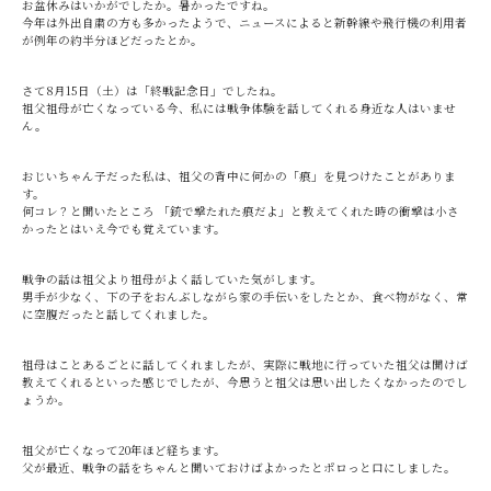
お盆休みはいかがでしたか。暑かったですね。
今年は外出自粛の方も多かったようで、ニュースによると新幹線や飛行機の利用者
が例年の約半分ほどだったとか。
さて8月15日（土）は「終戦記念日」でしたね。
祖父祖母が亡くなっている今、私には戦争体験を話してくれる身近な人はいませ
ん。
おじいちゃん子だった私は、祖父の背中に何かの「痕」を見つけたことがありま
す。
何コレ？と聞いたところ 「銃で撃たれた痕だよ」と教えてくれた時の衝撃は小さ
かったとはいえ今でも覚えています。
戦争の話は祖父より祖母がよく話していた気がします。
男手が少なく、下の子をおんぶしながら家の手伝いをしたとか、食べ物がなく、常
に空腹だったと話してくれました。
祖母はことあるごとに話してくれましたが、実際に戦地に行っていた祖父は聞けば
教えてくれるといった感じでしたが、今思うと祖父は思い出したくなかったのでし
ょうか。
祖父が亡くなって20年ほど経ちます。
父が最近、戦争の話をちゃんと聞いておけばよかったとポロっと口にしました。