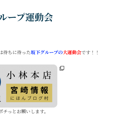
ループ運動会
は待ちに待った
坂下グループの
大運動会
です！！
ポチっとお願いします。