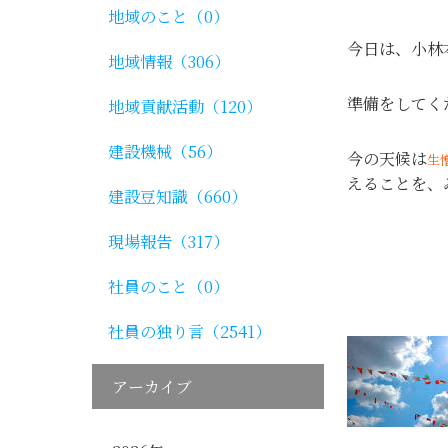
地域のこと（0）
今日は、小林
地域情報（306）
準備をしてく
地域貢献活動（120）
建設機械（56）
今の天候は
生
えることを、
建設豆知識（660）
現場報告（317）
社員のこと（0）
社員の独り言（2541）
アーカイブ