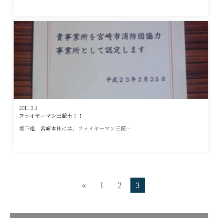
2011.3.1
ファイヤーマン三銃士！！
坂下組 宮崎本社には、ファイヤーマン三銃…
«
1
2
3