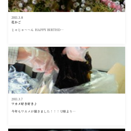
2011.3.8
花かご
じゃじゃ〜〜ん HAPPY BIRTHD…
2011.3.7
ワカメ好き好き♪
今年もワカメが届きました！！！ U様より…