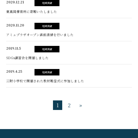
2020.12.21
地域貢献
東高岡保育所に寄贈いたしました
2020.11.20
地域貢献
アミュプラザオープン直前清掃を行いました
2019.11.5
地域貢献
SDGs講習会を開催しました
2019.4.25
地域貢献
三財小学校で開催された教材贈呈式に参加しました
1
2
»