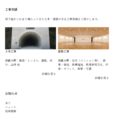
工事実績
坂下組がこれまで携わってきた土木・建築の主な工事実績をご紹介します。
土木工事
建築工事
掲載分野：橋梁・トンネル、道路、河
掲載分野：住宅（マンション等）、商
川、山林 他
業・宿泊、医療福祉、教育研究文化、庁
舎・オフィス、産業・交通
詳細を見る
詳細を見る
お知らせ
全て
ニュース
地域貢献