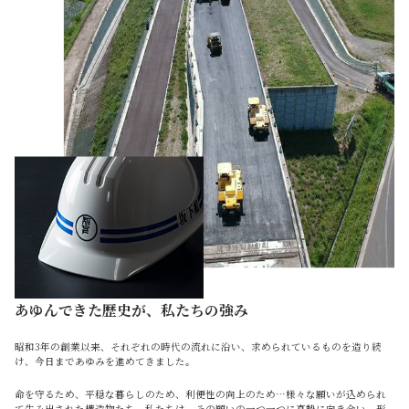
あゆんできた歴史が、私たちの強み
昭和3年の創業以来、それぞれの時代の流れに沿い、求められているものを造り続
け、今日まであゆみを進めてきました。
命を守るため、平穏な暮らしのため、利便性の向上のため…様々な願いが込められ
て生み出された構造物たち。私たちは、その願いの一つ一つに真摯に向き合い、形