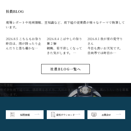
社員BLOG
現場レポートや地域情報、豆知識など、坂下組の従業員が様々なテーマで執筆して
います。
2026.8.5
こちらもお祭り
2026.8.4
こばやしの祭り
2026.8.1
我が家の見守り
昨日は、雨が降ったり止
第２弾
さん
んだりと落ち着かな…
朝晩、若干涼しくなって
今日も良いお天気です。
きた気がします。 …
日向市では昨日か…
社員BLOG一覧へ
採用情報
株式会社坂下組では、建設業を志す方、九州のまちづくりに積極的に携わりたい方を募集
しています。
採用情報
資料ダウンロード
お問合せ