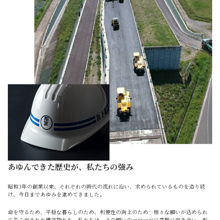
あゆんできた歴史が、私たちの強み
昭和3年の創業以来、それぞれの時代の流れに沿い、求められているものを造り続
け、今日まであゆみを進めてきました。
命を守るため、平穏な暮らしのため、利便性の向上のため…様々な願いが込められ
て生み出された構造物たち。私たちは、その願いの一つ一つに真摯に向き合い、形