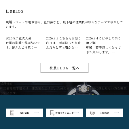
社員BLOG
現場レポートや地域情報、豆知識など、坂下組の従業員が様々なテーマで執筆して
います。
2026.8.7
花火大会
2026.8.5
こちらもお祭り
2026.8.4
こばやしの祭り
台風の影響で風が強いで
昨日は、雨が降ったり止
第２弾
す。皆さんご注意く…
んだりと落ち着かな…
朝晩、若干涼しくなって
きた気がします。 …
社員BLOG一覧へ
採用情報
株式会社坂下組では、建設業を志す方、九州のまちづくりに積極的に携わりたい方を募集
しています。
採用情報
資料ダウンロード
お問合せ