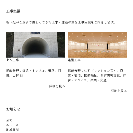
工事実績
坂下組がこれまで携わってきた土木・建築の主な工事実績をご紹介します。
土木工事
建築工事
掲載分野：橋梁・トンネル、道路、河
掲載分野：住宅（マンション等）、商
川、山林 他
業・宿泊、医療福祉、教育研究文化、庁
舎・オフィス、産業・交通
詳細を見る
詳細を見る
お知らせ
全て
ニュース
地域貢献