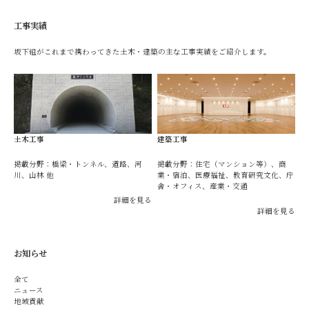
工事実績
坂下組がこれまで携わってきた土木・建築の主な工事実績をご紹介します。
土木工事
建築工事
掲載分野：橋梁・トンネル、道路、河
掲載分野：住宅（マンション等）、商
川、山林 他
業・宿泊、医療福祉、教育研究文化、庁
舎・オフィス、産業・交通
詳細を見る
詳細を見る
お知らせ
全て
ニュース
地域貢献