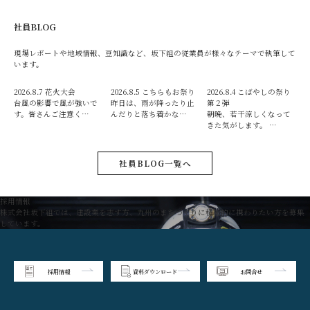
社員BLOG
現場レポートや地域情報、豆知識など、坂下組の従業員が様々なテーマで執筆して
います。
2026.8.7
花火大会
2026.8.5
こちらもお祭り
2026.8.4
こばやしの祭り
台風の影響で風が強いで
昨日は、雨が降ったり止
第２弾
す。皆さんご注意く…
んだりと落ち着かな…
朝晩、若干涼しくなって
きた気がします。 …
社員BLOG一覧へ
採用情報
株式会社坂下組では、建設業を志す方、九州のまちづくりに積極的に携わりたい方を募集
しています。
採用情報
資料ダウンロード
お問合せ