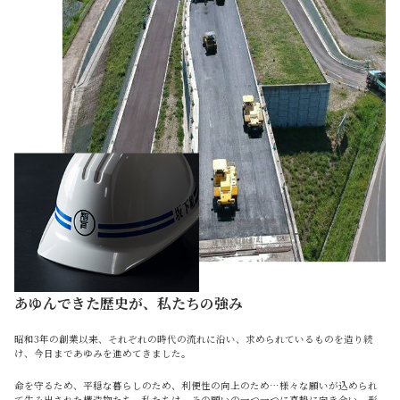
あゆんできた歴史が、私たちの強み
昭和3年の創業以来、それぞれの時代の流れに沿い、求められているものを造り続
け、今日まであゆみを進めてきました。
命を守るため、平穏な暮らしのため、利便性の向上のため…様々な願いが込められ
て生み出された構造物たち。私たちは、その願いの一つ一つに真摯に向き合い、形