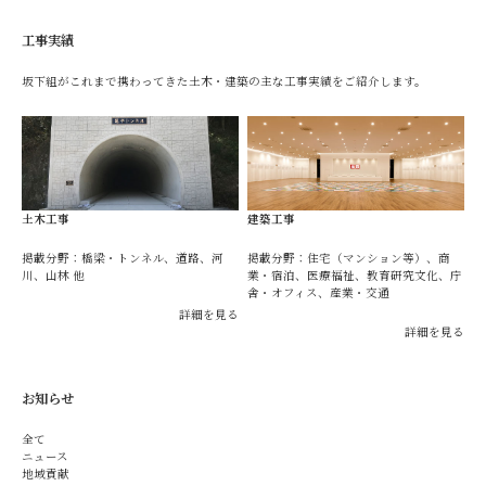
工事実績
坂下組がこれまで携わってきた土木・建築の主な工事実績をご紹介します。
土木工事
建築工事
掲載分野：橋梁・トンネル、道路、河
掲載分野：住宅（マンション等）、商
川、山林 他
業・宿泊、医療福祉、教育研究文化、庁
舎・オフィス、産業・交通
詳細を見る
詳細を見る
お知らせ
全て
ニュース
地域貢献