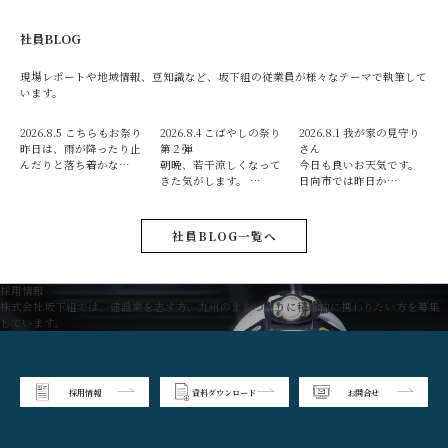
社員BLOG
現場レポートや地域情報、豆知識など、坂下組の従業員が様々なテーマで執筆して
います。
2026.8.5
こちらもお祭り
2026.8.4
こばやしの祭り
2026.8.1
我が家の見守り
昨日は、雨が降ったり止
第２弾
さん
んだりと落ち着かな…
朝晩、若干涼しくなって
今日も良いお天気です。
きた気がします。 …
日向市では昨日か…
社員BLOG一覧へ
採用情報
株式会社坂下組では、建設業を志す方、九州のまちづくりに積極的に携わりたい方を募集
しています。
採用情報
資料ダウンロード
お問合せ