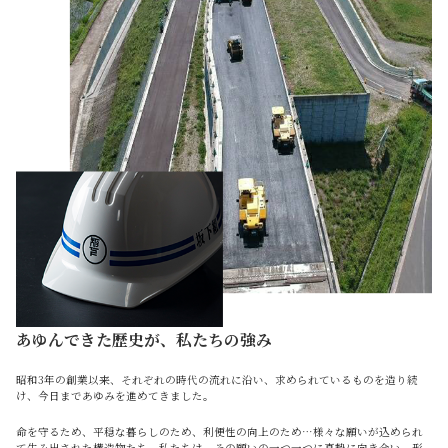
あゆんできた歴史が、私たちの強み
昭和3年の創業以来、それぞれの時代の流れに沿い、求められているものを造り続
け、今日まであゆみを進めてきました。
命を守るため、平穏な暮らしのため、利便性の向上のため…様々な願いが込められ
て生み出された構造物たち。私たちは、その願いの一つ一つに真摯に向き合い、形