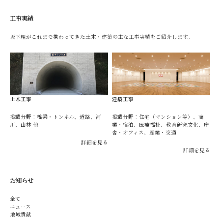
工事実績
坂下組がこれまで携わってきた土木・建築の主な工事実績をご紹介します。
土木工事
建築工事
掲載分野：橋梁・トンネル、道路、河
掲載分野：住宅（マンション等）、商
川、山林 他
業・宿泊、医療福祉、教育研究文化、庁
舎・オフィス、産業・交通
詳細を見る
詳細を見る
お知らせ
全て
ニュース
地域貢献