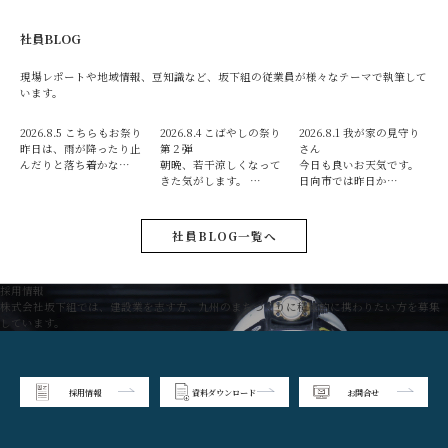
社員BLOG
現場レポートや地域情報、豆知識など、坂下組の従業員が様々なテーマで執筆して
います。
2026.8.5
こちらもお祭り
2026.8.4
こばやしの祭り
2026.8.1
我が家の見守り
昨日は、雨が降ったり止
第２弾
さん
んだりと落ち着かな…
朝晩、若干涼しくなって
今日も良いお天気です。
きた気がします。 …
日向市では昨日か…
社員BLOG一覧へ
採用情報
株式会社坂下組では、建設業を志す方、九州のまちづくりに積極的に携わりたい方を募集
しています。
採用情報
資料ダウンロード
お問合せ