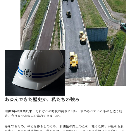
あゆんできた歴史が、私たちの強み
昭和3年の創業以来、それぞれの時代の流れに沿い、求められているものを造り続
け、今日まであゆみを進めてきました。
命を守るため、平穏な暮らしのため、利便性の向上のため…様々な願いが込められ
て生み出された構造物たち。私たちは、その願いの一つ一つに真摯に向き合い、形