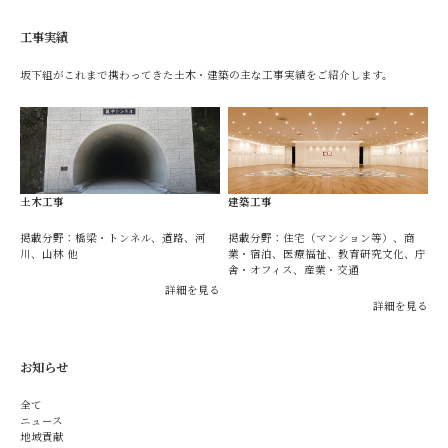
工事実績
坂下組がこれまで携わってきた土木・建築の主な工事実績をご紹介します。
土木工事
建築工事
掲載分野：橋梁・トンネル、道路、河
掲載分野：住宅（マンション等）、商
川、山林 他
業・宿泊、医療福祉、教育研究文化、庁
舎・オフィス、産業・交通
詳細を見る
詳細を見る
お知らせ
全て
ニュース
地域貢献