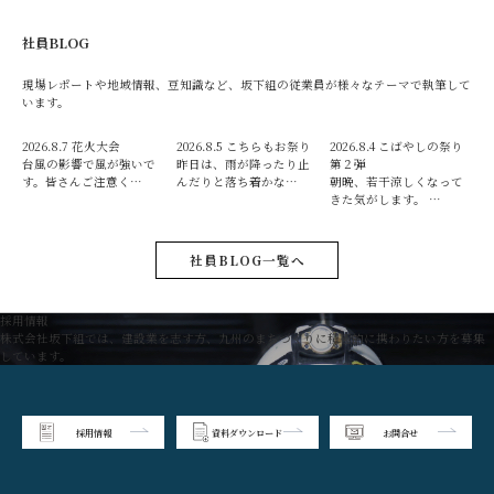
社員BLOG
現場レポートや地域情報、豆知識など、坂下組の従業員が様々なテーマで執筆して
います。
2026.8.7
花火大会
2026.8.5
こちらもお祭り
2026.8.4
こばやしの祭り
台風の影響で風が強いで
昨日は、雨が降ったり止
第２弾
す。皆さんご注意く…
んだりと落ち着かな…
朝晩、若干涼しくなって
きた気がします。 …
社員BLOG一覧へ
採用情報
株式会社坂下組では、建設業を志す方、九州のまちづくりに積極的に携わりたい方を募集
しています。
採用情報
資料ダウンロード
お問合せ