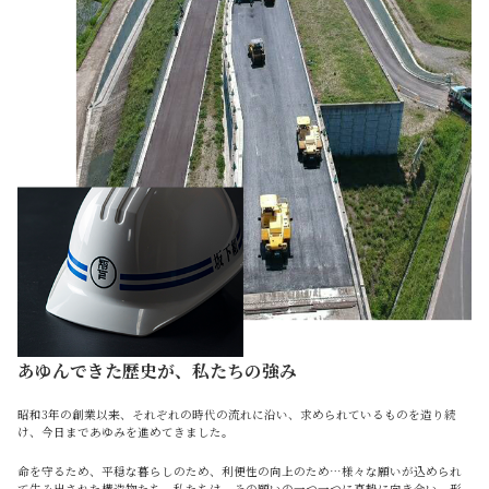
あゆんできた歴史が、私たちの強み
昭和3年の創業以来、それぞれの時代の流れに沿い、求められているものを造り続
け、今日まであゆみを進めてきました。
命を守るため、平穏な暮らしのため、利便性の向上のため…様々な願いが込められ
て生み出された構造物たち。私たちは、その願いの一つ一つに真摯に向き合い、形