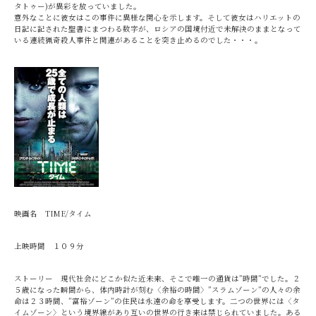
タトゥー)が異彩を放っていました。
意外なことに彼女はこの事件に異様な関心を示します。そして彼女はハリエットの
日記に記された聖書にまつわる数字が、ロシアの国境付近で未解決のままとなって
いる連続猟奇殺人事件と関連があることを突き止めるのでした・・・。
映画名 TIME/タイム
上映時間 １０９分
ストーリー 現代社会にどこか似た近未来、そこで唯一の通貨は”時間”でした。２
５歳になった瞬間から、体内時計が刻む〈余裕の時間〉”スラムゾーン”の人々の余
命は２３時間、”富裕ゾーン”の住民は永遠の命を享受します。二つの世界には〈タ
イムゾーン〉という境界線があり互いの世界の行き来は禁じられていました。ある