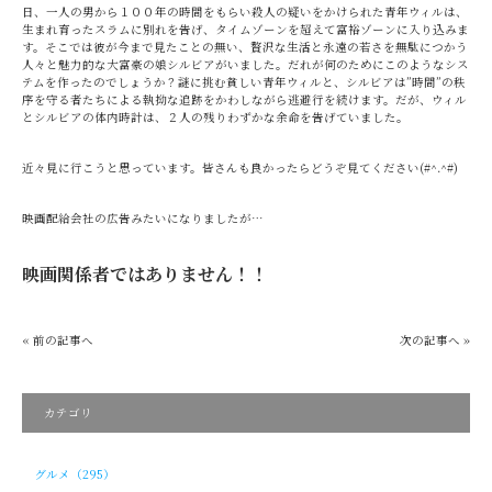
日、一人の男から１００年の時間をもらい殺人の疑いをかけられた青年ウィルは、
生まれ育ったスラムに別れを告げ、タイムゾーンを超えて富裕ゾーンに入り込みま
す。そこでは彼が今まで見たことの無い、贅沢な生活と永遠の若さを無駄につかう
人々と魅力的な大富豪の娘シルビアがいました。だれが何のためにこのようなシス
テムを作ったのでしょうか？謎に挑む貧しい青年ウィルと、シルビアは”時間”の秩
序を守る者たちによる執拗な追跡をかわしながら逃避行を続けます。だが、ウィル
とシルビアの体内時計は、２人の残りわずかな余命を告げていました。
近々見に行こうと思っています。皆さんも良かったらどうぞ見てください(#^.^#)
映画配給会社の広告みたいになりましたが…
映画関係者ではありません！！
« 前の記事へ
次の記事へ »
カテゴリ
グルメ（295）