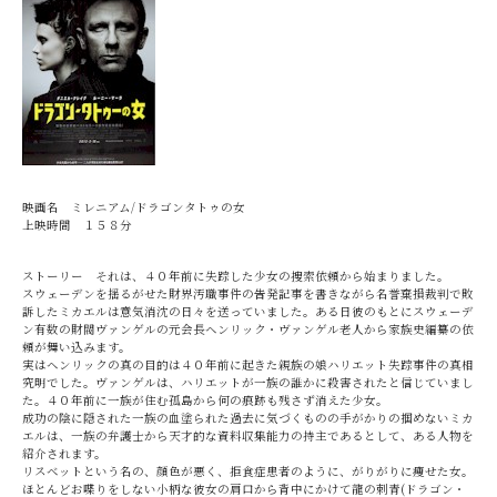
映画名 ミレニアム/ドラゴンタトゥの女
上映時間 １５８分
ストーリー それは、４０年前に失踪した少女の捜索依頼から始まりました。
スウェーデンを揺るがせた財界汚職事件の告発記事を書きながら名誉棄損裁判で敗
訴したミカエルは意気消沈の日々を送っていました。ある日彼のもとにスウェーデ
ン有数の財閥ヴァンゲルの元会長ヘンリック・ヴァンゲル老人から家族史編纂の依
頼が舞い込みます。
実はヘンリックの真の目的は４０年前に起きた親族の娘ハリエット失踪事件の真相
究明でした。ヴァンゲルは、ハリエットが一族の誰かに殺害されたと信じていまし
た。４０年前に一族が住む孤島から何の痕跡も残さず消えた少女。
成功の陰に隠された一族の血塗られた過去に気づくものの手がかりの掴めないミカ
エルは、一族の弁護士から天才的な資料収集能力の持主であるとして、ある人物を
紹介されます。
リスベットという名の、顔色が悪く、拒食症患者のように、がりがりに痩せた女。
ほとんどお喋りをしない小柄な彼女の肩口から背中にかけて龍の刺青(ドラゴン・