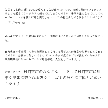
と言っても最大6枚までしか留めることが出来ないので、書類の量が多いときはど
うしても通常のホッチキスに頼ってはしまうんですが、書類の量によってはこのペ
ーパークリンチを使えば針を使用しない＝ゴミの量を少しでも減らすことができる
エコ
＝
ですよね！！
エコ
と言えば、平成24年度に入り、日向市はゴミの分別化が厳しくなってきまし
た。
日向支店の事業系ゴミを収集運搬してくださる業者さんが分別の指導をしてくれる
のですが、分別って難しいですね（＞＜）今まで燃えるゴミで出していたモノが、
産業廃棄物になったりだとかで毎週毎週一人混乱しています。。
日向支店のみなさん！！そして日向支店に用
と言うことで、
事や出張に来られる
方々！！ゴミの分別に
ご協力お願い
します♪
« 前の記事へ
次の記事へ »